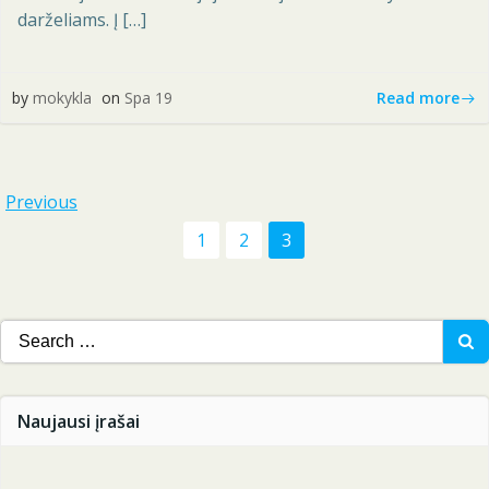
darželiams. Į […]
Read more
by
mokykla
on
Spa 19
Posts
Previous
Posts
Page
Page
Page
1
2
3
navigation
navigation
Search
for:
Naujausi įrašai