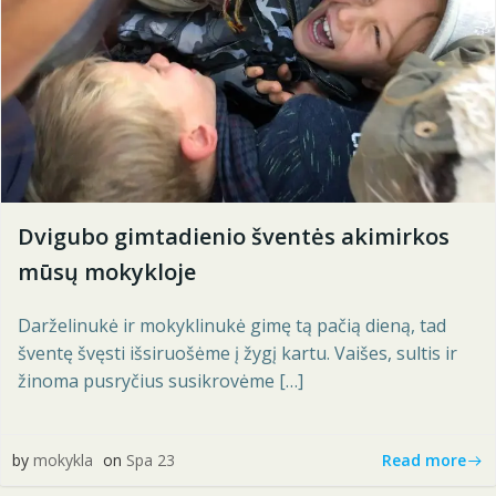
Dvigubo gimtadienio šventės akimirkos
mūsų mokykloje
Darželinukė ir mokyklinukė gimę tą pačią dieną, tad
šventę švęsti išsiruošėme į žygį kartu. Vaišes, sultis ir
žinoma pusryčius susikrovėme […]
Read more
by
mokykla
on
Spa 23