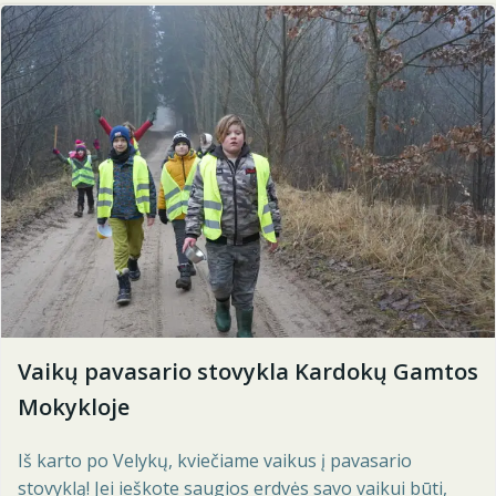
Vaikų pavasario stovykla Kardokų Gamtos
Mokykloje
Iš karto po Velykų, kviečiame vaikus į pavasario
stovyklą! Jei ieškote saugios erdvės savo vaikui būti,