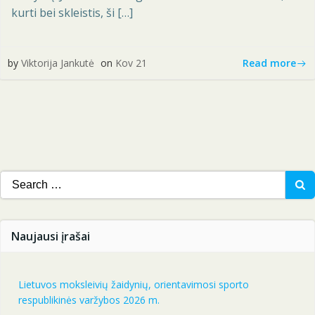
kurti bei skleistis, ši […]
Read more
by
Viktorija Jankutė
on
Kov 21
Search
for:
Naujausi įrašai
Lietuvos moksleivių žaidynių, orientavimosi sporto
respublikinės varžybos 2026 m.