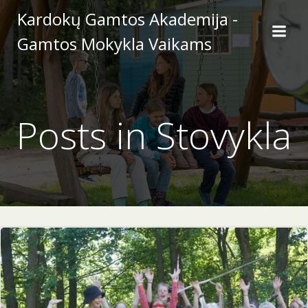
Skip
Kardokų Gamtos Akademija -
to
Gamtos Mokykla Vaikams
content
Posts in Stovykla