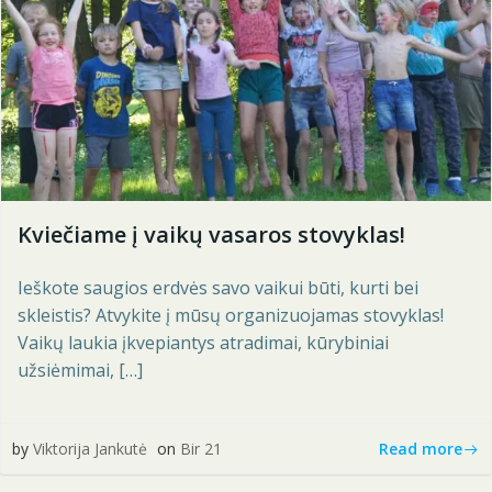
Kviečiame į vaikų vasaros stovyklas!
Ieškote saugios erdvės savo vaikui būti, kurti bei
skleistis? Atvykite į mūsų organizuojamas stovyklas!
Vaikų laukia įkvepiantys atradimai, kūrybiniai
užsiėmimai, […]
Read more
by
Viktorija Jankutė
on
Bir 21