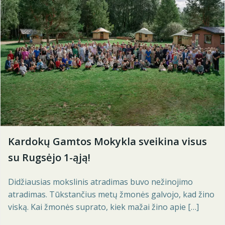
Kardokų Gamtos Mokykla sveikina visus
su Rugsėjo 1-ąją!
Didžiausias mokslinis atradimas buvo nežinojimo
atradimas. Tūkstančius metų žmonės galvojo, kad žino
viską. Kai žmonės suprato, kiek mažai žino apie […]