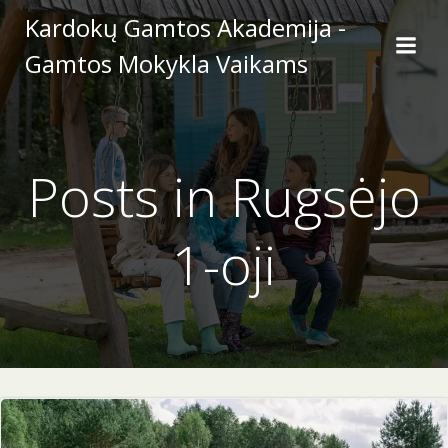
Skip
Kardokų Gamtos Akademija -
to
Gamtos Mokykla Vaikams
content
Posts in Rugsėjo
1-oji