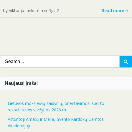
Read more
by
Viktorija Jankutė
on
Rgs 2
Search
for:
Naujausi įrašai
Lietuvos moksleivių žaidynių, orientavimosi sporto
respublikinės varžybos 2026 m.
Aštuntoji Amatų ir Mainų Šventė Kardokų Gamtos
Akademijoje