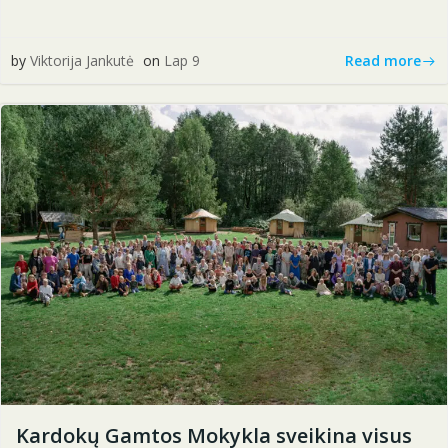
Read more
by
Viktorija Jankutė
on
Lap 9
Kardokų Gamtos Mokykla sveikina visus