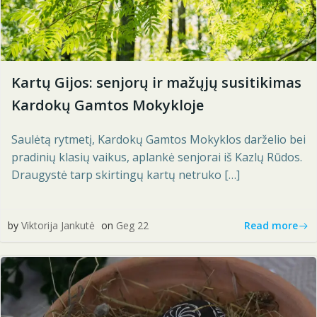
Kartų Gijos: senjorų ir mažųjų susitikimas
Kardokų Gamtos Mokykloje
Saulėtą rytmetį, Kardokų Gamtos Mokyklos darželio bei
pradinių klasių vaikus, aplankė senjorai iš Kazlų Rūdos.
Draugystė tarp skirtingų kartų netruko […]
Read more
by
Viktorija Jankutė
on
Geg 22