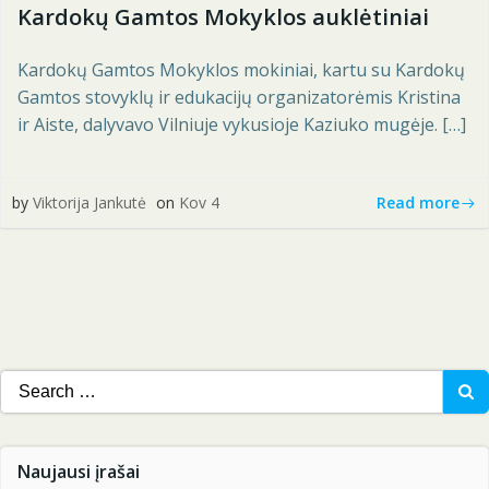
Kardokų Gamtos Mokyklos auklėtiniai
Kardokų Gamtos Mokyklos mokiniai, kartu su Kardokų
Gamtos stovyklų ir edukacijų organizatorėmis Kristina
ir Aiste, dalyvavo Vilniuje vykusioje Kaziuko mugėje. […]
Read more
by
Viktorija Jankutė
on
Kov 4
Search
for:
Naujausi įrašai