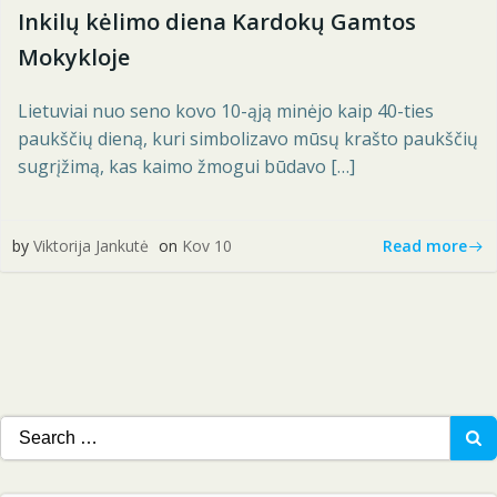
Inkilų kėlimo diena Kardokų Gamtos
Mokykloje
Lietuviai nuo seno kovo 10-ąją minėjo kaip 40-ties
paukščių dieną, kuri simbolizavo mūsų krašto paukščių
sugrįžimą, kas kaimo žmogui būdavo […]
Read more
by
Viktorija Jankutė
on
Kov 10
Search
for: