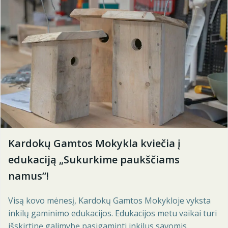
Kardokų Gamtos Mokykla kviečia į
edukaciją „Sukurkime paukščiams
namus”!
Visą kovo mėnesį, Kardokų Gamtos Mokykloje vyksta
inkilų gaminimo edukacijos. Edukacijos metu vaikai turi
išskirtinę galimybę pasigaminti inkilus savomis