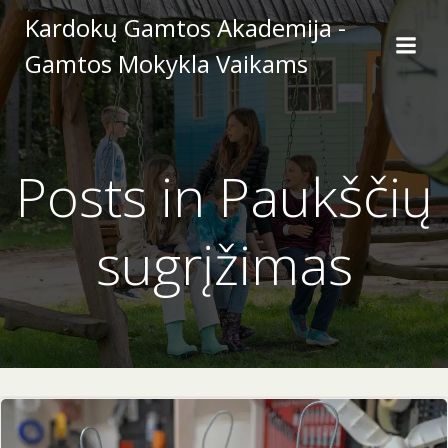
Skip
Kardokų Gamtos Akademija -
to
Gamtos Mokykla Vaikams
content
Posts in Paukščių
sugrįžimas