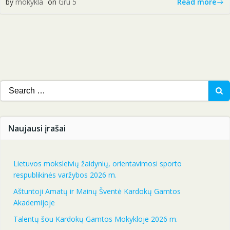
Read more
by
mokykla
on
Gru 5
Search
for:
Naujausi įrašai
Lietuvos moksleivių žaidynių, orientavimosi sporto
respublikinės varžybos 2026 m.
Aštuntoji Amatų ir Mainų Šventė Kardokų Gamtos
Akademijoje
Talentų šou Kardokų Gamtos Mokykloje 2026 m.