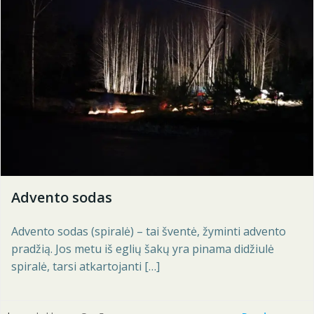
Advento sodas
Advento sodas (spiralė) – tai šventė, žyminti advento
pradžią. Jos metu iš eglių šakų yra pinama didžiulė
spiralė, tarsi atkartojanti […]