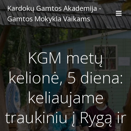
Skip
Kardokų Gamtos Akademija -
to
Gamtos Mokykla Vaikams
content
KGM metų
kelionė, 5 diena:
keliaujame
traukiniu į Rygą ir