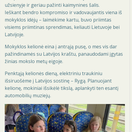
užsienyje ir geriau pažinti kaimynines šalis.
Ieškant bendro kompromiso ir vadovaujantis viena iš
mokyklos idėjų – laimėkime kartu, buvo priimtas
visiems priimtinas sprendimas, keliauti Lietuvoje bei
Latvijoje.
Mokyklos kelionė eina į antrąją pusę, o mes vis dar
pažindinamės su Latvijos kraštu, panaudodami įgytas
žinias mokslo metų eigoje.
Penktąją kelionės dieną, elektriniu traukiniu
išsiruošėme į Latvijos sostinę – Rygą. Planuojant
kelionę, mokiniai išsikėlė tikslą, aplankyti ten esantį
automobilių muziejų.