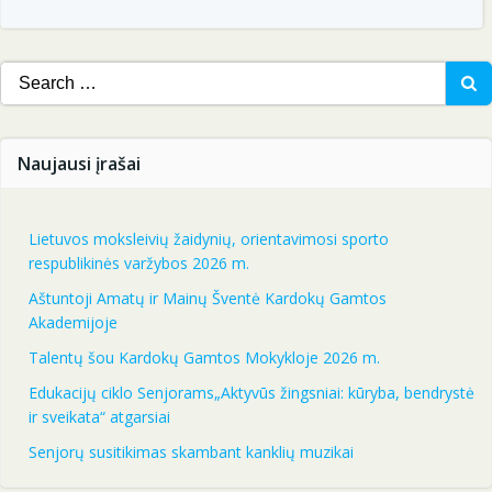
Search
for:
Naujausi įrašai
Lietuvos moksleivių žaidynių, orientavimosi sporto
respublikinės varžybos 2026 m.
Aštuntoji Amatų ir Mainų Šventė Kardokų Gamtos
Akademijoje
Talentų šou Kardokų Gamtos Mokykloje 2026 m.
Edukacijų ciklo Senjorams„Aktyvūs žingsniai: kūryba, bendrystė
ir sveikata“ atgarsiai
Senjorų susitikimas skambant kanklių muzikai