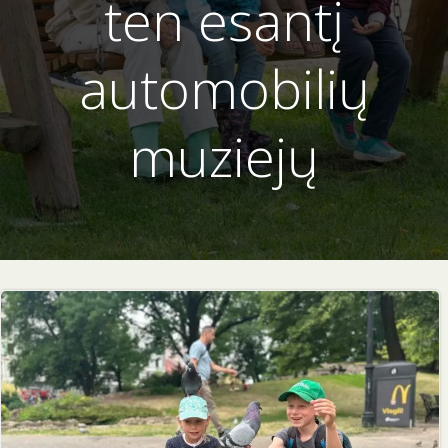
ten esantį
automobilių
muziejų