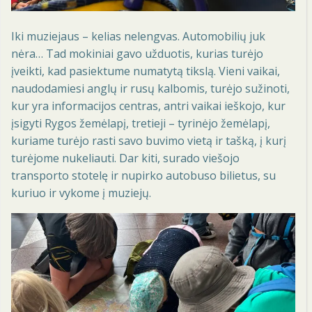
Iki muziejaus – kelias nelengvas. Automobilių juk
nėra… Tad mokiniai gavo užduotis, kurias turėjo
įveikti, kad pasiektume numatytą tikslą. Vieni vaikai,
naudodamiesi anglų ir rusų kalbomis, turėjo sužinoti,
kur yra informacijos centras, antri vaikai ieškojo, kur
įsigyti Rygos žemėlapį, tretieji – tyrinėjo žemėlapį,
kuriame turėjo rasti savo buvimo vietą ir tašką, į kurį
turėjome nukeliauti. Dar kiti, surado viešojo
transporto stotelę ir nupirko autobuso bilietus, su
kuriuo ir vykome į muziejų.