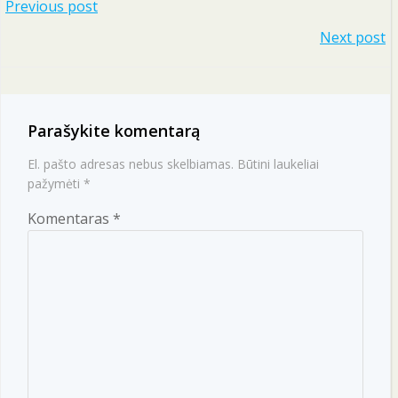
Navigacija
Previous post
Navigacija
Next post
tarp
tarp
įrašų
įrašų
Parašykite komentarą
El. pašto adresas nebus skelbiamas.
Būtini laukeliai
pažymėti
*
Komentaras
*