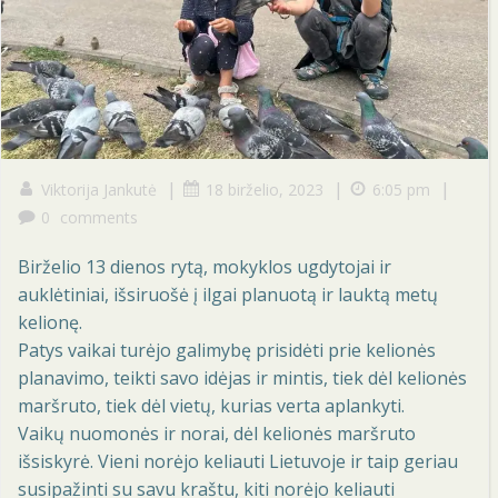
|
|
|
Viktorija Jankutė
18 birželio, 2023
6:05 pm
0
comments
Birželio 13 dienos rytą, mokyklos ugdytojai ir
auklėtiniai, išsiruošė į ilgai planuotą ir lauktą metų
kelionę.
Patys vaikai turėjo galimybę prisidėti prie kelionės
planavimo, teikti savo idėjas ir mintis, tiek dėl kelionės
maršruto, tiek dėl vietų, kurias verta aplankyti.
Vaikų nuomonės ir norai, dėl kelionės maršruto
išsiskyrė. Vieni norėjo keliauti Lietuvoje ir taip geriau
susipažinti su savu kraštu, kiti norėjo keliauti