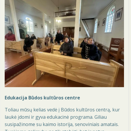
Edukacija Būdos kultūros centre
Toliau mūsų kelias vedė į Būdos kultūros centrą, kur
laukė įdomi ir gyva edukacinė programa. Giliau
susipažinome su kaimo istorija, senoviniais amatais.