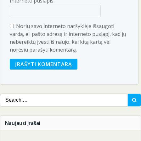
Interneto puslapis
Noriu savo interneto naršyklėje išsaugoti
vardą, el. pašto adresą ir interneto puslapį, kad jų
nebereiktų įvesti iš naujo, kai kitą kartą vėl
norėsiu parašyti komentarą.
Search
for:
Naujausi įrašai