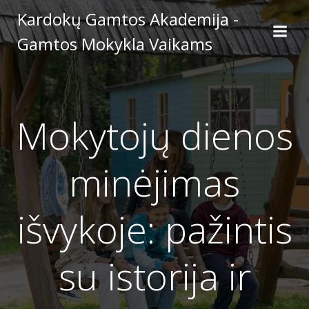
Skip
Kardokų Gamtos Akademija -
to
Gamtos Mokykla Vaikams
content
Mokytojų dienos
minėjimas
išvykoje: pažintis
su istorija ir