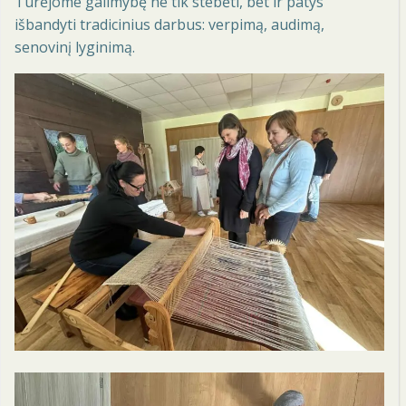
Turėjome galimybę ne tik stebėti, bet ir patys
išbandyti tradicinius darbus: verpimą, audimą,
senovinį lyginimą.