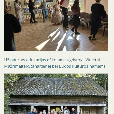
Už patirtas edukacijas dėkojame ugdytojai Violetai
Mažrimaitei-Stanaitienei bei Būdos kultūros namams