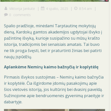
|
|
|
Viktorija Jankutė
4 spalio, 2025
8:54 am
0
comments
Spalio pradžioje, minėdami Tarptautinę mokytojų
dieną, Kardokų gamtos akademijos ugdytojai išvyko į
pažintinę išvyką, kurioje susipažino su mūsų krašto
istorija, tradicijomis bei senaisiais amatais. Tai buvo
ne tik proga švęsti, bet ir praturtinti žinias bei patirti
naujų įspūdžių.
Aplankėme Nemirų kaimo bažnyčią ir koplytėlę
Pirmasis išvykos sustojimas – Nemirų kaimo bažnyčia
ir koplytėlė. Čia išgirdome įdomių pasakojimų apie
šios vietovės istoriją, jos kultūrinį bei dvasinį paveldą.
Sužinojome apie bendruomenės gyvenimą praeityje ir
dabartyje.