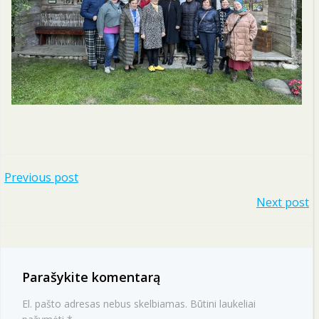
Navigacija
Previous post
Navigacija
Next post
tarp
tarp
įrašų
įrašų
Parašykite komentarą
El. pašto adresas nebus skelbiamas.
Būtini laukeliai