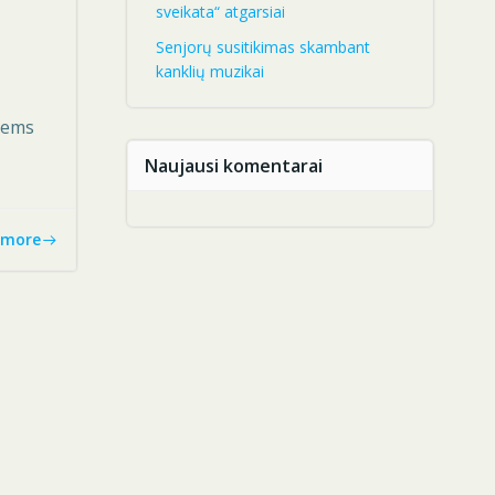
sveikata“ atgarsiai
Senjorų susitikimas skambant
kanklių muzikai
iems
Naujausi komentarai
 more