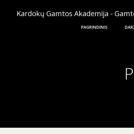
Skip
to
Kardokų Gamtos Akademija - Gamt
content
PAGRINDINIS
DARŽ
P