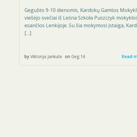
Gegužės 9-10 dienomis, Kardokų Gamtos Mokykl
viešėjo svečiai iš Leśna Szkoła Puszczyk mokyklo
esančios Lenkijoje. Su šia mokymosi įstaiga, Kar
[…]
Read 
by
Viktorija Jankutė
on
Geg 16