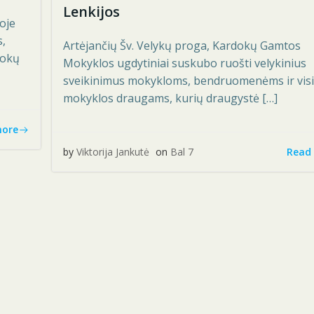
Lenkijos
oje
s,
Artėjančių Šv. Velykų proga, Kardokų Gamtos
dokų
Mokyklos ugdytiniai suskubo ruošti velykinius
sveikinimus mokykloms, bendruomenėms ir vis
mokyklos draugams, kurių draugystė […]
more
Read
by
Viktorija Jankutė
on
Bal 7