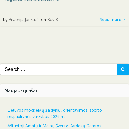
Read more
by
Viktorija Jankutė
on
Kov 8
Search
for:
Naujausi įrašai
Lietuvos moksleivių žaidynių, orientavimosi sporto
respublikinės varžybos 2026 m.
Aštuntoji Amatų ir Mainų Šventė Kardokų Gamtos