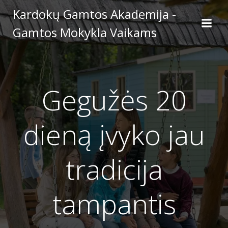
Skip
Kardokų Gamtos Akademija -
to
Gamtos Mokykla Vaikams
content
Gegužės 20
dieną įvyko jau
tradicija
tampantis