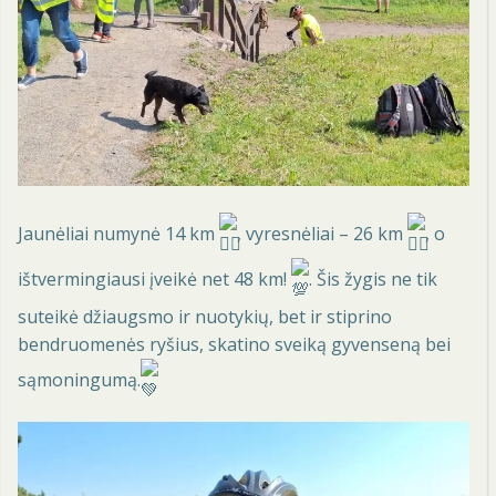
Jaunėliai numynė 14 km
, vyresnėliai – 26 km
, o
ištvermingiausi įveikė net 48 km!
. Šis žygis ne tik
suteikė džiaugsmo ir nuotykių, bet ir stiprino
bendruomenės ryšius, skatino sveiką gyvenseną bei
sąmoningumą.