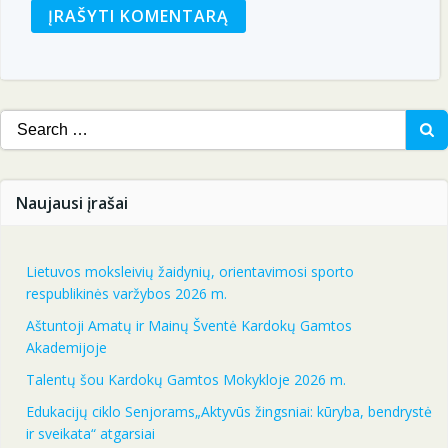
Search
for:
Naujausi įrašai
Lietuvos moksleivių žaidynių, orientavimosi sporto
respublikinės varžybos 2026 m.
Aštuntoji Amatų ir Mainų Šventė Kardokų Gamtos
Akademijoje
Talentų šou Kardokų Gamtos Mokykloje 2026 m.
Edukacijų ciklo Senjorams„Aktyvūs žingsniai: kūryba, bendrystė
ir sveikata“ atgarsiai