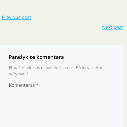
Navigacija
Previous post
Navigacija
Next post
tarp
tarp
įrašų
įrašų
Parašykite komentarą
El. pašto adresas nebus skelbiamas.
Būtini laukeliai
pažymėti
*
Komentaras
*