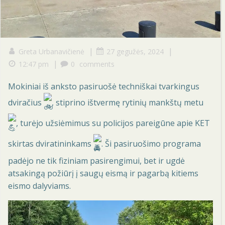
|
|
Greta Urbanavičienė
27 gegužės, 2024
|
12:47 pm
0
comments
Mokiniai iš anksto pasiruošė techniškai tvarkingus
dviračius
, stiprino ištvermę rytinių mankštų metu
, turėjo užsiėmimus su policijos pareigūne apie KET
skirtas dviratininkams
. Ši pasiruošimo programa
padėjo ne tik fiziniam pasirengimui, bet ir ugdė
atsakingą požiūrį į saugų eismą ir pagarbą kitiems
eismo dalyviams.