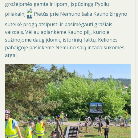
grožėjomės gamta ir lipom į įspūdingą Pyplių
piliakalnį
. Pietūs prie Nemuno šalia Kauno žirgyno
suteikė progą atsipūsti ir pasimėgauti gražiais
vaizdais. Vėliau aplankėme Kauno pilį, kurioje
sužinojome daug įdomių istorinių faktų. Kelionės
pabaigoje pasiekėme Nemuno salą ir tada sukomės
atgal.