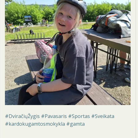
#DviračiųŽygis #Pavasaris #Sportas #Sveikata
#kardokugamtosmokykla #gamta