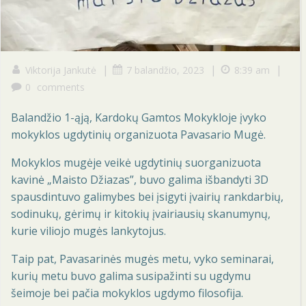
|
|
|
Viktorija Jankutė
7 balandžio, 2023
8:39 am
0
comments
Balandžio 1-ąją, Kardokų Gamtos Mokykloje įvyko
mokyklos ugdytinių organizuota Pavasario Mugė.
Mokyklos mugėje veikė ugdytinių suorganizuota
kavinė „Maisto Džiazas”, buvo galima išbandyti 3D
spausdintuvo galimybes bei įsigyti įvairių rankdarbių,
sodinukų, gėrimų ir kitokių įvairiausių skanumynų,
kurie viliojo mugės lankytojus.
Taip pat, Pavasarinės mugės metu, vyko seminarai,
kurių metu buvo galima susipažinti su ugdymu
šeimoje bei pačia mokyklos ugdymo filosofija.