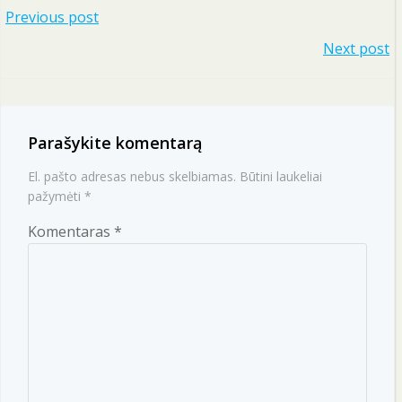
Navigacija
Previous post
Navigacija
Next post
tarp
tarp
įrašų
įrašų
Parašykite komentarą
El. pašto adresas nebus skelbiamas.
Būtini laukeliai
pažymėti
*
Komentaras
*