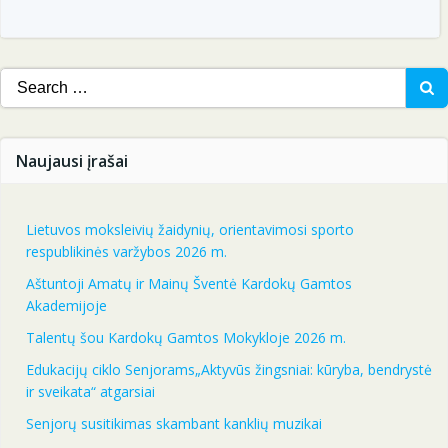
Search
for:
Naujausi įrašai
Lietuvos moksleivių žaidynių, orientavimosi sporto
respublikinės varžybos 2026 m.
Aštuntoji Amatų ir Mainų Šventė Kardokų Gamtos
Akademijoje
Talentų šou Kardokų Gamtos Mokykloje 2026 m.
Edukacijų ciklo Senjorams„Aktyvūs žingsniai: kūryba, bendrystė
ir sveikata“ atgarsiai
Senjorų susitikimas skambant kanklių muzikai