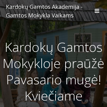
Skip
Kardokų Gamtos Akademija -
to
Gamtos Mokykla Vaikams
content
Kardokų Gamtos
Mokykloje praūžė
Pavasario mugė!
Kviečiame